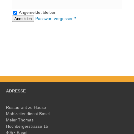
Login
Angemeldet bleiben
Passwort vergessen?
Registrieren
Anmelden
ADRESSE
Restaurant zu Hause
Mahlzeitendienst Basel
Meier Thomas
Hochbergerstrasse 15
4057 Basel